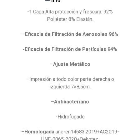
Info
-1 Capa Alta protección y frescura. 92%
Poliéster 8% Elastán.
–
Eficacia de Filtración de Aerosoles 96%
-Eficacia de Filtración de Partículas 94%
–
Ajuste Metálico
–Impresión a todo color parte derecha o
izquierda 7×8,5cm.
–
Antibacteriano
-Hidrofugado
–
Homologada
une-en14683:2019+AC2019-
UNE-0065-2020+Oekotex.