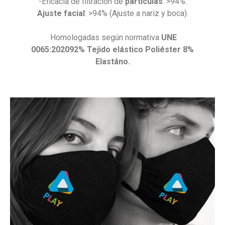
-Eficacia de filtración de
partículas
: >94%.
Ajuste facial
: >94% (Ajuste a nariz y boca).
Homologadas según normativa
UNE
0065:2020
92% Tejido elástico Poliéster 8%
Elastáno
.