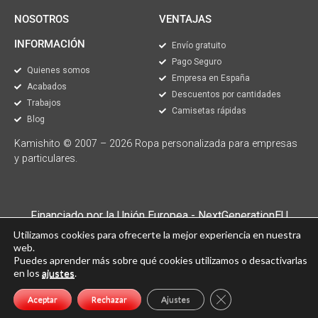
NOSOTROS
VENTAJAS
INFORMACIÓN
Envío gratuito
Pago Seguro
Quienes somos
Empresa en España
Acabados
Descuentos por cantidades
Trabajos
Camisetas rápidas
Blog
Kamishito © 2007 – 2026 Ropa personalizada para empresas
y particulares.
Financiado por la Unión Europea - NextGenerationEU
Utilizamos cookies para ofrecerte la mejor experiencia en nuestra
Sin embargo, los puntos de vista y las opiniones expresadas son únicamente los del autor o
autores y no reflejan necesariamente los de la Unión Europea o la Comisión Europea. Ni la Unión
web.
Europea ni la Comisión Europea pueden ser consideradas responsables de las mismas»
Puedes aprender más sobre qué cookies utilizamos o desactivarlas
en los
ajustes
.
Cerrar el banner de 
Aceptar
Rechazar
Ajustes