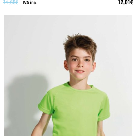
14,65
€
12,01
€
IVA inc.